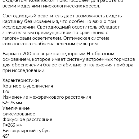
бюджетом. Кольпоскоп приспособлен для работы со
всеми моделями гинекологических кресел.
Светодиодный осветитель дает возможность видеть
картинку без искажения, что особенно важно при
исследовании. Светодиодный осветитель обладает
значительным преимуществом по сравнению с
галогеновым осветителем. Оптическая система
кольпоскопа снабжена зеленым фильтром.
Вариант 200 оснащается недорогим Н-образным
основанием, которое имеет систему встроенных тормозов
для обеспечения более стабильного положения прибора
при исследовании.
Характеристики
Кратность увеличения
12x
Изменение межзрачкового расстояния
52~75 мм
Увеличение
фиксированое
Фокусное расстояние
F=263 мм
Бинокулярный тубус
45°