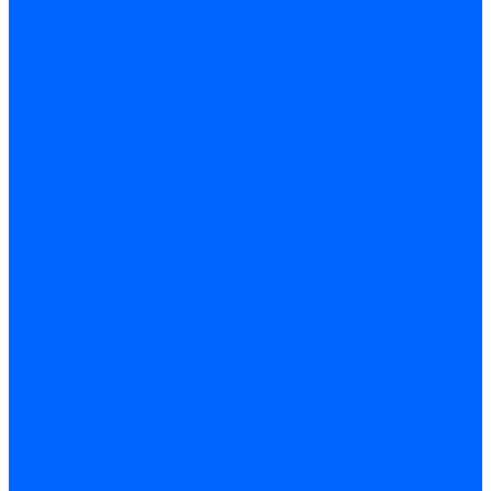
Набор проктологический
Лигаторы и кольца для лигирования
Осветители и световодные кабели
Аноскопы/ректоскопы одноразовые
Аноскопы многоразовые
Ректоскопы многоразовые
Проктоскопы многоразовые
Система осветительная СОП-01
Зеркала ректальные многоразовые
Инструменты
Составляющие комплектов
Комплексы для лечения геморроя
Видеоректоскопы
Оборудование для оснащения кабинета проктолога
Аппараты для лазерной терапии
Отсасыватели
Сфинктерометры
Электрохирургия
Оборудование для гибкой эндоскопии
Кольпоскопы
Комплекты
О нас
Политика конфиденциальности
Документы
Видеогалерея