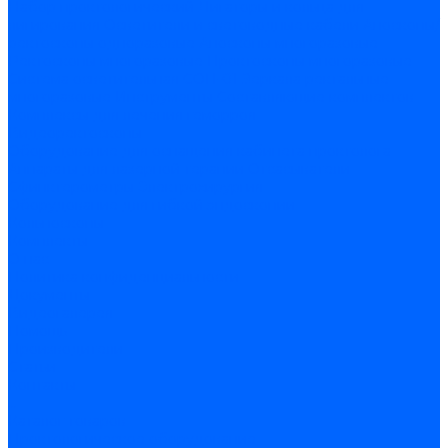
Набор проктологический
Лигаторы и кольца для
лигирования
Осветители и световодные кабели
Аноскопы/
ректоскопы одноразовые
Аноскопы многоразовые
Ректоскопы многоразовые
Проктоскопы многоразовые
Система осветительная СОП-01
Зеркала ректальные
многоразовые
Инструменты
Составляющие комплектов
Комплексы для лечения геморроя
Видеоректоскопы
Оборудование для оснащения кабинета проктолога
Аппараты для лазерной терапии
Отсасыватели
Сфинктерометры
Электрохирургия
Оборудование для гибкой эндоскопии
Кольпоскопы
Комплекты
О нас
Политика конфиденциальности
Документы
Видеогалерея
Помощь
Производители
Статьи
Контакты
...
Каталог товаров
Проктологическое оборудование