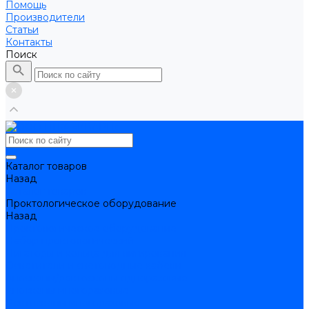
Помощь
Производители
Статьи
Контакты
Поиск
Каталог товаров
Назад
Каталог товаров
Проктологическое оборудование
Назад
Проктологическое оборудование
Набор проктологический
Лигаторы и кольца для лигирования
Осветители и световодные кабели
Аноскопы/ректоскопы одноразовые
Аноскопы многоразовые
Ректоскопы многоразовые