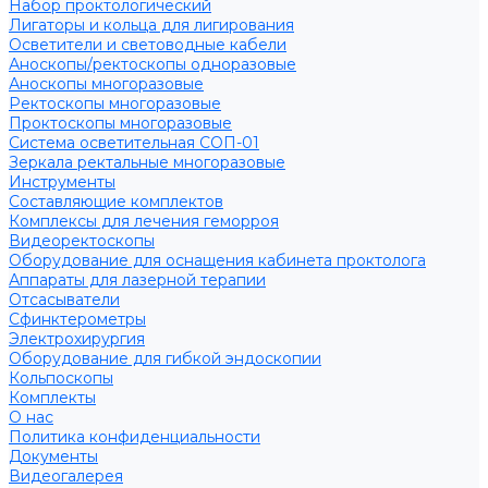
Набор проктологический
Лигаторы и кольца для лигирования
Осветители и световодные кабели
Аноскопы/ректоскопы одноразовые
Аноскопы многоразовые
Ректоскопы многоразовые
Проктоскопы многоразовые
Система осветительная СОП-01
Зеркала ректальные многоразовые
Инструменты
Составляющие комплектов
Комплексы для лечения геморроя
Видеоректоскопы
Оборудование для оснащения кабинета проктолога
Аппараты для лазерной терапии
Отсасыватели
Сфинктерометры
Электрохирургия
Оборудование для гибкой эндоскопии
Кольпоскопы
Комплекты
О нас
Политика конфиденциальности
Документы
Видеогалерея