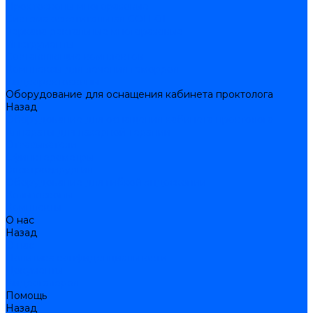
Проктоскопы многоразовые
Система осветительная СОП-01
Зеркала ректальные многоразовые
Инструменты
Составляющие комплектов
Комплексы для лечения геморроя
Видеоректоскопы
Оборудование для оснащения кабинета проктолога
Назад
Оборудование для оснащения кабинета проктолога
Аппараты для лазерной терапии
Отсасыватели
Сфинктерометры
Электрохирургия
Оборудование для гибкой эндоскопии
Кольпоскопы
Комплекты
О нас
Назад
О нас
Политика конфиденциальности
Документы
Видеогалерея
Помощь
Назад