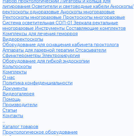
Набор проктологический
Лигаторы и кольца для
лигирования
Осветители и световодные кабели
Аноскопы/
ректоскопы одноразовые
Аноскопы многоразовые
Ректоскопы многоразовые
Проктоскопы многоразовые
Система осветительная СОП-01
Зеркала ректальные
многоразовые
Инструменты
Составляющие комплектов
Комплексы для лечения геморроя
Видеоректоскопы
Оборудование для оснащения кабинета проктолога
Аппараты для лазерной терапии
Отсасыватели
Сфинктерометры
Электрохирургия
Оборудование для гибкой эндоскопии
Кольпоскопы
Комплекты
О нас
Политика конфиденциальности
Документы
Видеогалерея
Помощь
Производители
Статьи
Контакты
...
Каталог товаров
Проктологическое оборудование