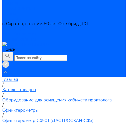
Помощь
Производители
Статьи
Контакты
г. Саратов, пр-кт им. 50 лет Октября, д.101
+7 (8452) 45-95-35
zakaz@kvarce.ru
Личный кабинет
Поиск
Главная
/
Каталог товаров
/
Оборудование для оснащения кабинета проктолога
/
Сфинктерометры
/
Сфинктерометр СФ-01 («ГАСТРОСКАН-СФ»)