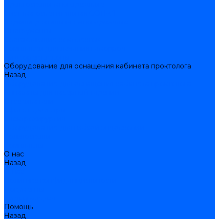
Проктоскопы многоразовые
Система осветительная СОП-01
Зеркала ректальные многоразовые
Инструменты
Составляющие комплектов
Комплексы для лечения геморроя
Видеоректоскопы
Оборудование для оснащения кабинета проктолога
Назад
Оборудование для оснащения кабинета проктолога
Аппараты для лазерной терапии
Отсасыватели
Сфинктерометры
Электрохирургия
Оборудование для гибкой эндоскопии
Кольпоскопы
Комплекты
О нас
Назад
О нас
Политика конфиденциальности
Документы
Видеогалерея
Помощь
Назад