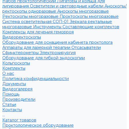
Набор проктологический
Лигаторы и кольца для
лигирования
Осветители и световодные кабели
Аноскопы/
ректоскопы одноразовые
Аноскопы многоразовые
Ректоскопы многоразовые
Проктоскопы многоразовые
Система осветительная СОП-01
Зеркала ректальные
многоразовые
Инструменты
Составляющие комплектов
Комплексы для лечения геморроя
Видеоректоскопы
Оборудование для оснащения кабинета проктолога
Аппараты для лазерной терапии
Отсасыватели
Сфинктерометры
Электрохирургия
Оборудование для гибкой эндоскопии
Кольпоскопы
Комплекты
О нас
Политика конфиденциальности
Документы
Видеогалерея
Помощь
Производители
Статьи
Контакты
...
Каталог товаров
Проктологическое оборудование