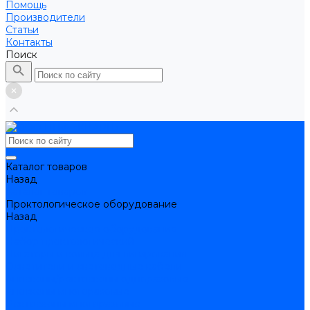
Помощь
Производители
Статьи
Контакты
Поиск
Каталог товаров
Назад
Каталог товаров
Проктологическое оборудование
Назад
Проктологическое оборудование
Набор проктологический
Лигаторы и кольца для лигирования
Осветители и световодные кабели
Аноскопы/ректоскопы одноразовые
Аноскопы многоразовые
Ректоскопы многоразовые