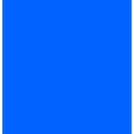
Набор проктологический
Лигаторы и кольца для лигирования
Осветители и световодные кабели
Аноскопы/ректоскопы одноразовые
Аноскопы многоразовые
Ректоскопы многоразовые
Проктоскопы многоразовые
Система осветительная СОП-01
Зеркала ректальные многоразовые
Инструменты
Составляющие комплектов
Комплексы для лечения геморроя
Видеоректоскопы
Оборудование для оснащения кабинета проктолога
Аппараты для лазерной терапии
Отсасыватели
Сфинктерометры
Электрохирургия
Оборудование для гибкой эндоскопии
Кольпоскопы
Комплекты
О нас
Политика конфиденциальности
Документы
Видеогалерея