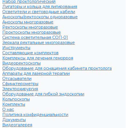
Набор проктологический
Лигаторы и кольца для лигирования
Осветители и световодные кабели
Аноскопы/ректоскопы одноразовые
Аноскопы многоразовые
Ректоскопы многоразовые
Проктоскопы многоразовые
Система осветительная СОП-01
Зеркала ректальные многоразовые
Инструменты
Составляющие комплектов
Комплексы для лечения геморроя
Видеоректоскопы
Оборудование для оснащения кабинета проктолога
Аппараты для лазерной терапии
Отсасыватели
Сфинктерометры
Электрохирургия
Оборудование для гибкой эндоскопии
Кольпоскопы
Комплекты
О нас
Политика конфиденциальности
Документы
Видеогалерея