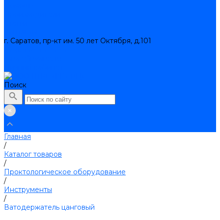
Помощь
Производители
Статьи
Контакты
г. Саратов, пр-кт им. 50 лет Октября, д.101
+7 (8452) 45-95-35
zakaz@kvarce.ru
Личный кабинет
Поиск
Главная
/
Каталог товаров
/
Проктологическое оборудование
/
Инструменты
/
Ватодержатель цанговый