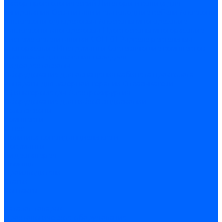
Набор проктологический
Лигаторы и кольца для
лигирования
Осветители и световодные кабели
Аноскопы/
ректоскопы одноразовые
Аноскопы многоразовые
Ректоскопы многоразовые
Проктоскопы многоразовые
Система осветительная СОП-01
Зеркала ректальные
многоразовые
Инструменты
Составляющие комплектов
Комплексы для лечения геморроя
Видеоректоскопы
Оборудование для оснащения кабинета проктолога
Аппараты для лазерной терапии
Отсасыватели
Сфинктерометры
Электрохирургия
Оборудование для гибкой эндоскопии
Кольпоскопы
Комплекты
О нас
Политика конфиденциальности
Документы
Видеогалерея
Помощь
Производители
Статьи
Контакты
...
Каталог товаров
Проктологическое оборудование