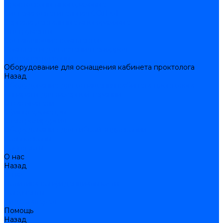
Проктоскопы многоразовые
Система осветительная СОП-01
Зеркала ректальные многоразовые
Инструменты
Составляющие комплектов
Комплексы для лечения геморроя
Видеоректоскопы
Оборудование для оснащения кабинета проктолога
Назад
Оборудование для оснащения кабинета проктолога
Аппараты для лазерной терапии
Отсасыватели
Сфинктерометры
Электрохирургия
Оборудование для гибкой эндоскопии
Кольпоскопы
Комплекты
О нас
Назад
О нас
Политика конфиденциальности
Документы
Видеогалерея
Помощь
Назад