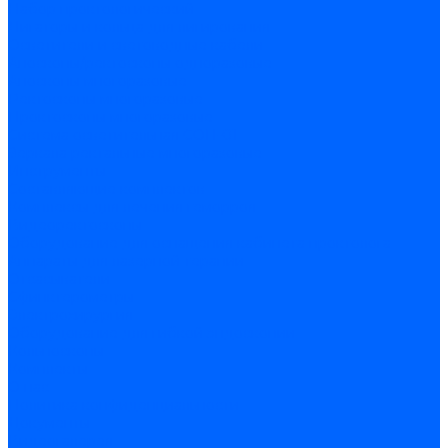
Набор проктологический
Лигаторы и кольца для лигирования
Осветители и световодные кабели
Аноскопы/ректоскопы одноразовые
Аноскопы многоразовые
Ректоскопы многоразовые
Проктоскопы многоразовые
Система осветительная СОП-01
Зеркала ректальные многоразовые
Инструменты
Составляющие комплектов
Комплексы для лечения геморроя
Видеоректоскопы
Оборудование для оснащения кабинета проктолога
Аппараты для лазерной терапии
Отсасыватели
Сфинктерометры
Электрохирургия
Оборудование для гибкой эндоскопии
Кольпоскопы
Комплекты
О нас
Политика конфиденциальности
Документы
Видеогалерея