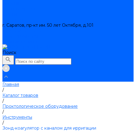
Помощь
Производители
Статьи
Контакты
г. Саратов, пр-кт им. 50 лет Октября, д.101
+7 (8452) 45-95-35
zakaz@kvarce.ru
Личный кабинет
Поиск
Главная
/
Каталог товаров
/
Проктологическое оборудование
/
Инструменты
/
Зонд-коагулятор с каналом для ирригации