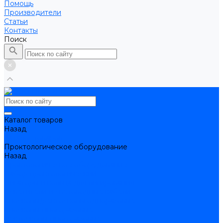
Помощь
Производители
Статьи
Контакты
Поиск
Каталог товаров
Назад
Каталог товаров
Проктологическое оборудование
Назад
Проктологическое оборудование
Набор проктологический
Лигаторы и кольца для лигирования
Осветители и световодные кабели
Аноскопы/ректоскопы одноразовые
Аноскопы многоразовые
Ректоскопы многоразовые