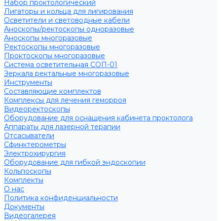
Набор проктологический
Лигаторы и кольца для лигирования
Осветители и световодные кабели
Аноскопы/ректоскопы одноразовые
Аноскопы многоразовые
Ректоскопы многоразовые
Проктоскопы многоразовые
Система осветительная СОП-01
Зеркала ректальные многоразовые
Инструменты
Составляющие комплектов
Комплексы для лечения геморроя
Видеоректоскопы
Оборудование для оснащения кабинета проктолога
Аппараты для лазерной терапии
Отсасыватели
Сфинктерометры
Электрохирургия
Оборудование для гибкой эндоскопии
Кольпоскопы
Комплекты
О нас
Политика конфиденциальности
Документы
Видеогалерея