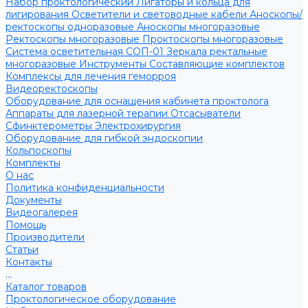
Набор проктологический
Лигаторы и кольца для
лигирования
Осветители и световодные кабели
Аноскопы/
ректоскопы одноразовые
Аноскопы многоразовые
Ректоскопы многоразовые
Проктоскопы многоразовые
Система осветительная СОП-01
Зеркала ректальные
многоразовые
Инструменты
Составляющие комплектов
Комплексы для лечения геморроя
Видеоректоскопы
Оборудование для оснащения кабинета проктолога
Аппараты для лазерной терапии
Отсасыватели
Сфинктерометры
Электрохирургия
Оборудование для гибкой эндоскопии
Кольпоскопы
Комплекты
О нас
Политика конфиденциальности
Документы
Видеогалерея
Помощь
Производители
Статьи
Контакты
...
Каталог товаров
Проктологическое оборудование