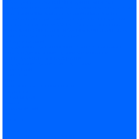
Набор проктологический
Лигаторы и кольца для
лигирования
Осветители и световодные кабели
Аноскопы/
ректоскопы одноразовые
Аноскопы многоразовые
Ректоскопы многоразовые
Проктоскопы многоразовые
Система осветительная СОП-01
Зеркала ректальные
многоразовые
Инструменты
Составляющие комплектов
Комплексы для лечения геморроя
Видеоректоскопы
Оборудование для оснащения кабинета проктолога
Аппараты для лазерной терапии
Отсасыватели
Сфинктерометры
Электрохирургия
Оборудование для гибкой эндоскопии
Кольпоскопы
Комплекты
О нас
Политика конфиденциальности
Документы
Видеогалерея
Помощь
Производители
Статьи
Контакты
...
Каталог товаров
Проктологическое оборудование