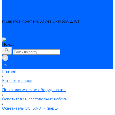
Помощь
Производители
Статьи
Контакты
г. Саратов, пр-кт им. 50 лет Октября, д.101
+7 (8452) 45-95-35
zakaz@kvarce.ru
Личный кабинет
Поиск
Главная
/
Каталог товаров
/
Проктологическое оборудование
/
Осветители и световодные кабели
/
Осветитель ОС 150-01 «Кварц»