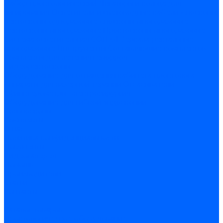
Набор проктологический
Лигаторы и кольца для
лигирования
Осветители и световодные кабели
Аноскопы/
ректоскопы одноразовые
Аноскопы многоразовые
Ректоскопы многоразовые
Проктоскопы многоразовые
Система осветительная СОП-01
Зеркала ректальные
многоразовые
Инструменты
Составляющие комплектов
Комплексы для лечения геморроя
Видеоректоскопы
Оборудование для оснащения кабинета проктолога
Аппараты для лазерной терапии
Отсасыватели
Сфинктерометры
Электрохирургия
Оборудование для гибкой эндоскопии
Кольпоскопы
Комплекты
О нас
Политика конфиденциальности
Документы
Видеогалерея
Помощь
Производители
Статьи
Контакты
...
Каталог товаров
Проктологическое оборудование