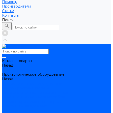
Помощь
Производители
Статьи
Контакты
Поиск
Каталог товаров
Назад
Каталог товаров
Проктологическое оборудование
Назад
Проктологическое оборудование
Набор проктологический
Лигаторы и кольца для лигирования
Осветители и световодные кабели
Аноскопы/ректоскопы одноразовые
Аноскопы многоразовые
Ректоскопы многоразовые