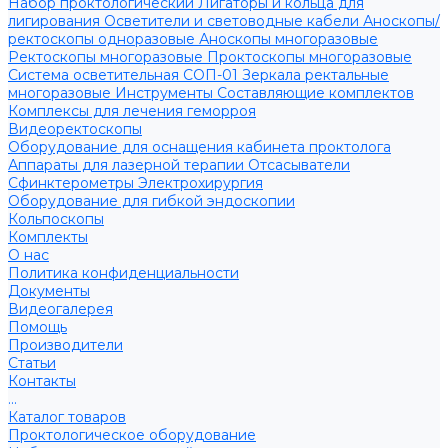
Набор проктологический
Лигаторы и кольца для
лигирования
Осветители и световодные кабели
Аноскопы/
ректоскопы одноразовые
Аноскопы многоразовые
Ректоскопы многоразовые
Проктоскопы многоразовые
Система осветительная СОП-01
Зеркала ректальные
многоразовые
Инструменты
Составляющие комплектов
Комплексы для лечения геморроя
Видеоректоскопы
Оборудование для оснащения кабинета проктолога
Аппараты для лазерной терапии
Отсасыватели
Сфинктерометры
Электрохирургия
Оборудование для гибкой эндоскопии
Кольпоскопы
Комплекты
О нас
Политика конфиденциальности
Документы
Видеогалерея
Помощь
Производители
Статьи
Контакты
...
Каталог товаров
Проктологическое оборудование