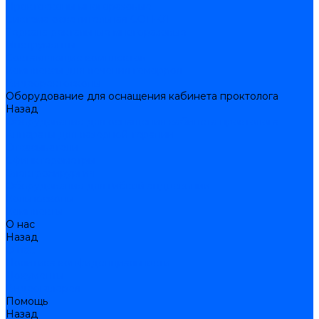
Проктоскопы многоразовые
Система осветительная СОП-01
Зеркала ректальные многоразовые
Инструменты
Составляющие комплектов
Комплексы для лечения геморроя
Видеоректоскопы
Оборудование для оснащения кабинета проктолога
Назад
Оборудование для оснащения кабинета проктолога
Аппараты для лазерной терапии
Отсасыватели
Сфинктерометры
Электрохирургия
Оборудование для гибкой эндоскопии
Кольпоскопы
Комплекты
О нас
Назад
О нас
Политика конфиденциальности
Документы
Видеогалерея
Помощь
Назад