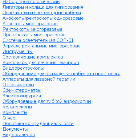
Набор проктологический
Лигаторы и кольца для лигирования
Осветители и световодные кабели
Аноскопы/ректоскопы одноразовые
Аноскопы многоразовые
Ректоскопы многоразовые
Проктоскопы многоразовые
Система осветительная СОП-01
Зеркала ректальные многоразовые
Инструменты
Составляющие комплектов
Комплексы для лечения геморроя
Видеоректоскопы
Оборудование для оснащения кабинета проктолога
Аппараты для лазерной терапии
Отсасыватели
Сфинктерометры
Электрохирургия
Оборудование для гибкой эндоскопии
Кольпоскопы
Комплекты
О нас
Политика конфиденциальности
Документы
Видеогалерея