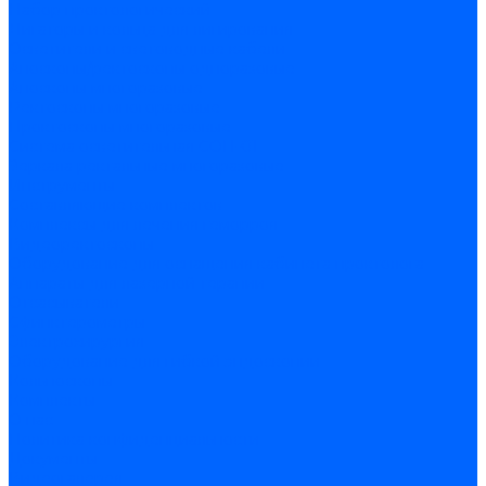
Набор проктологический
Лигаторы и кольца для лигирования
Осветители и световодные кабели
Аноскопы/ректоскопы одноразовые
Аноскопы многоразовые
Ректоскопы многоразовые
Проктоскопы многоразовые
Система осветительная СОП-01
Зеркала ректальные многоразовые
Инструменты
Составляющие комплектов
Комплексы для лечения геморроя
Видеоректоскопы
Оборудование для оснащения кабинета проктолога
Аппараты для лазерной терапии
Отсасыватели
Сфинктерометры
Электрохирургия
Оборудование для гибкой эндоскопии
Кольпоскопы
Комплекты
О нас
Политика конфиденциальности
Документы
Видеогалерея