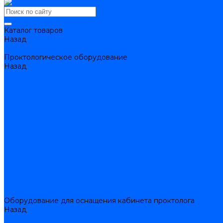
Каталог товаров
Назад
Каталог товаров
Проктологическое оборудование
Назад
Проктологическое оборудование
Набор проктологический
Лигаторы и кольца для лигирования
Осветители и световодные кабели
Аноскопы/ректоскопы одноразовые
Аноскопы многоразовые
Ректоскопы многоразовые
Проктоскопы многоразовые
Система осветительная СОП-01
Зеркала ректальные многоразовые
Инструменты
Составляющие комплектов
Комплексы для лечения геморроя
Видеоректоскопы
Оборудование для оснащения кабинета проктолога
Назад
Оборудование для оснащения кабинета проктолога