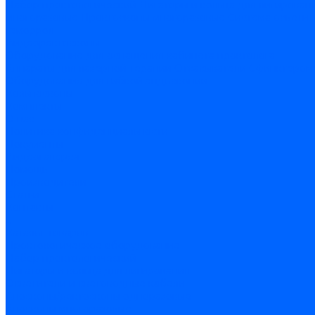
Набор проктологический
Лигаторы и кольца для лигирован
многоразовые
Проктоскопы многоразовые
Система освети
геморроя
Видеоректоскопы
Оборудование для оснащения кабинета проктолога
Аппараты для лазерной терапии
Отсасыватели
Сфинктером
Оборудование для гибкой эндоскопии
Кольпоскопы
Комплекты
О нас
Политика конфиденциальности
Документы
Видеогалерея
Помощь
Производители
Статьи
Контакты
...
Каталог товаров
Проктологическое оборудование
Набор проктологический
Лигаторы и кольца для лигирования
Осветители и световодные кабели
Аноскопы/ректоскопы одноразовые
Аноскопы многоразовые