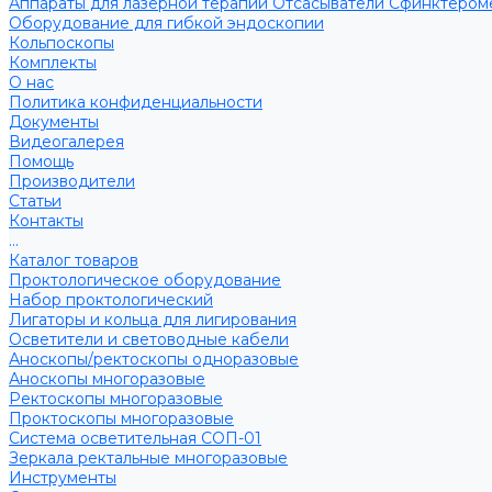
Аппараты для лазерной терапии
Отсасыватели
Сфинктером
Оборудование для гибкой эндоскопии
Кольпоскопы
Комплекты
О нас
Политика конфиденциальности
Документы
Видеогалерея
Помощь
Производители
Статьи
Контакты
...
Каталог товаров
Проктологическое оборудование
Набор проктологический
Лигаторы и кольца для лигирования
Осветители и световодные кабели
Аноскопы/ректоскопы одноразовые
Аноскопы многоразовые
Ректоскопы многоразовые
Проктоскопы многоразовые
Система осветительная СОП-01
Зеркала ректальные многоразовые
Инструменты