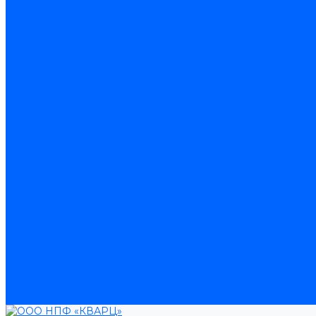
Ректоскопы многоразовые
Проктоскопы многоразовые
Система осветительная СОП-01
Зеркала ректальные многоразовые
Инструменты
Составляющие комплектов
Комплексы для лечения геморроя
Видеоректоскопы
Оборудование для оснащения кабинета проктолога
Аппараты для лазерной терапии
Отсасыватели
Сфинктерометры
Электрохирургия
Оборудование для гибкой эндоскопии
Кольпоскопы
Комплекты
О нас
Политика конфиденциальности
Документы
Видеогалерея
Помощь
Производители
Статьи
Контакты