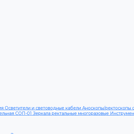
ия
Осветители и световодные кабели
Аноскопы/ректоскопы 
тельная СОП-01
Зеркала ректальные многоразовые
Инструме