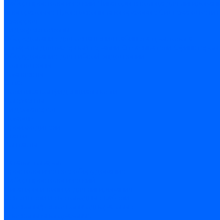
Набор проктологический
Лигаторы и кольца для лигирован
многоразовые
Проктоскопы многоразовые
Система освети
геморроя
Видеоректоскопы
Оборудование для оснащения кабинета проктолога
Аппараты для лазерной терапии
Отсасыватели
Сфинктером
Оборудование для гибкой эндоскопии
Кольпоскопы
Комплекты
О нас
Политика конфиденциальности
Документы
Видеогалерея
Помощь
Производители
Статьи
Контакты
...
Каталог товаров
Проктологическое оборудование
Набор проктологический
Лигаторы и кольца для лигирования
Осветители и световодные кабели
Аноскопы/ректоскопы одноразовые
Аноскопы многоразовые