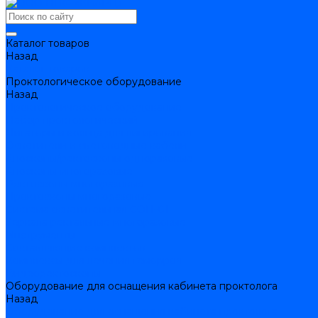
Каталог товаров
Назад
Каталог товаров
Проктологическое оборудование
Назад
Проктологическое оборудование
Набор проктологический
Лигаторы и кольца для лигирования
Осветители и световодные кабели
Аноскопы/ректоскопы одноразовые
Аноскопы многоразовые
Ректоскопы многоразовые
Проктоскопы многоразовые
Система осветительная СОП-01
Зеркала ректальные многоразовые
Инструменты
Составляющие комплектов
Комплексы для лечения геморроя
Видеоректоскопы
Оборудование для оснащения кабинета проктолога
Назад
Оборудование для оснащения кабинета проктолога