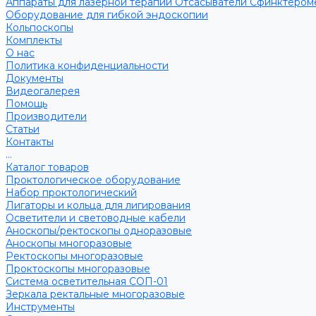
Аппараты для лазерной терапии
Отсасыватели
Сфинктером
Оборудование для гибкой эндоскопии
Кольпоскопы
Комплекты
О нас
Политика конфиденциальности
Документы
Видеогалерея
Помощь
Производители
Статьи
Контакты
...
Каталог товаров
Проктологическое оборудование
Набор проктологический
Лигаторы и кольца для лигирования
Осветители и световодные кабели
Аноскопы/ректоскопы одноразовые
Аноскопы многоразовые
Ректоскопы многоразовые
Проктоскопы многоразовые
Система осветительная СОП-01
Зеркала ректальные многоразовые
Инструменты