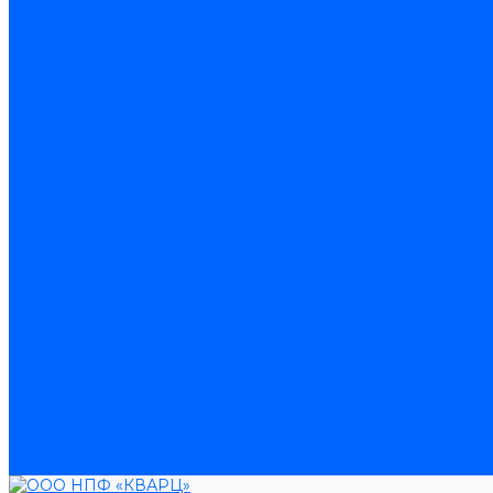
Ректоскопы многоразовые
Проктоскопы многоразовые
Система осветительная СОП-01
Зеркала ректальные многоразовые
Инструменты
Составляющие комплектов
Комплексы для лечения геморроя
Видеоректоскопы
Оборудование для оснащения кабинета проктолога
Аппараты для лазерной терапии
Отсасыватели
Сфинктерометры
Электрохирургия
Оборудование для гибкой эндоскопии
Кольпоскопы
Комплекты
О нас
Политика конфиденциальности
Документы
Видеогалерея
Помощь
Производители
Статьи
Контакты