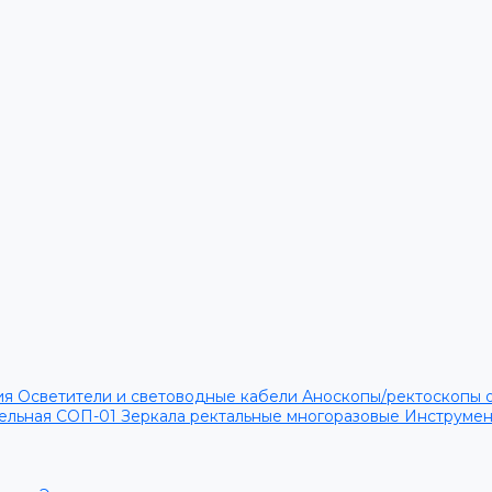
ия
Осветители и световодные кабели
Аноскопы/ректоскопы 
тельная СОП-01
Зеркала ректальные многоразовые
Инструме