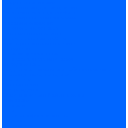
Набор проктологический
Лигаторы и кольца для лигирования
Осветители и световодные кабели
Аноскопы/ректоскопы одноразовые
Аноскопы многоразовые
Ректоскопы многоразовые
Проктоскопы многоразовые
Система осветительная СОП-01
Зеркала ректальные многоразовые
Инструменты
Составляющие комплектов
Комплексы для лечения геморроя
Видеоректоскопы
Оборудование для оснащения кабинета проктолога
Аппараты для лазерной терапии
Отсасыватели
Сфинктерометры
Электрохирургия
Оборудование для гибкой эндоскопии
Кольпоскопы
Комплекты
О нас
Политика конфиденциальности
Документы
Видеогалерея