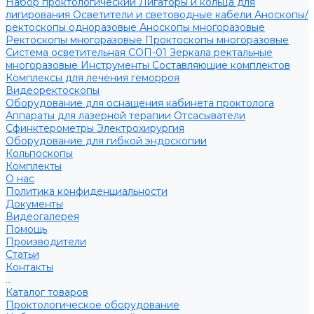
Набор проктологический
Лигаторы и кольца для
лигирования
Осветители и световодные кабели
Аноскопы/
ректоскопы одноразовые
Аноскопы многоразовые
Ректоскопы многоразовые
Проктоскопы многоразовые
Система осветительная СОП-01
Зеркала ректальные
многоразовые
Инструменты
Составляющие комплектов
Комплексы для лечения геморроя
Видеоректоскопы
Оборудование для оснащения кабинета проктолога
Аппараты для лазерной терапии
Отсасыватели
Сфинктерометры
Электрохирургия
Оборудование для гибкой эндоскопии
Кольпоскопы
Комплекты
О нас
Политика конфиденциальности
Документы
Видеогалерея
Помощь
Производители
Статьи
Контакты
...
Каталог товаров
Проктологическое оборудование