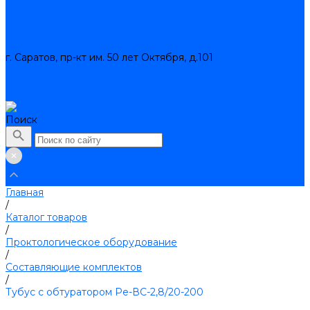
Помощь
Производители
Статьи
Контакты
г. Саратов, пр-кт им. 50 лет Октября, д.101
+7 (8452) 45-95-35
zakaz@kvarce.ru
Личный кабинет
Поиск
Главная
/
Каталог товаров
/
Проктологическое оборудование
/
Составляющие комплектов
/
Тубус с обтуратором Ре-ВС-2,8/20-200