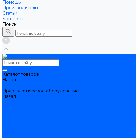
Помощь
Производители
Статьи
Контакты
Поиск
Каталог товаров
Назад
Каталог товаров
Проктологическое оборудование
Назад
Проктологическое оборудование
Набор проктологический
Лигаторы и кольца для лигирования
Осветители и световодные кабели
Аноскопы/ректоскопы одноразовые
Аноскопы многоразовые
Ректоскопы многоразовые