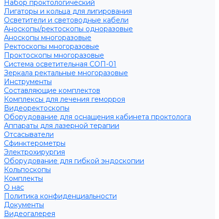
Набор проктологический
Лигаторы и кольца для лигирования
Осветители и световодные кабели
Аноскопы/ректоскопы одноразовые
Аноскопы многоразовые
Ректоскопы многоразовые
Проктоскопы многоразовые
Система осветительная СОП-01
Зеркала ректальные многоразовые
Инструменты
Составляющие комплектов
Комплексы для лечения геморроя
Видеоректоскопы
Оборудование для оснащения кабинета проктолога
Аппараты для лазерной терапии
Отсасыватели
Сфинктерометры
Электрохирургия
Оборудование для гибкой эндоскопии
Кольпоскопы
Комплекты
О нас
Политика конфиденциальности
Документы
Видеогалерея