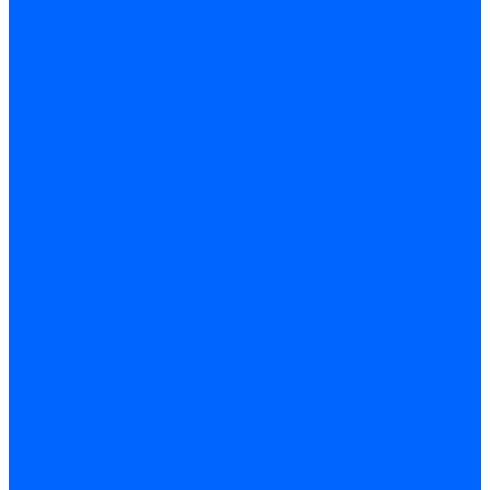
Набор проктологический
Лигаторы и кольца для
лигирования
Осветители и световодные кабели
Аноскопы/
ректоскопы одноразовые
Аноскопы многоразовые
Ректоскопы многоразовые
Проктоскопы многоразовые
Система осветительная СОП-01
Зеркала ректальные
многоразовые
Инструменты
Составляющие комплектов
Комплексы для лечения геморроя
Видеоректоскопы
Оборудование для оснащения кабинета проктолога
Аппараты для лазерной терапии
Отсасыватели
Сфинктерометры
Электрохирургия
Оборудование для гибкой эндоскопии
Кольпоскопы
Комплекты
О нас
Политика конфиденциальности
Документы
Видеогалерея
Помощь
Производители
Статьи
Контакты
...
Каталог товаров
Проктологическое оборудование