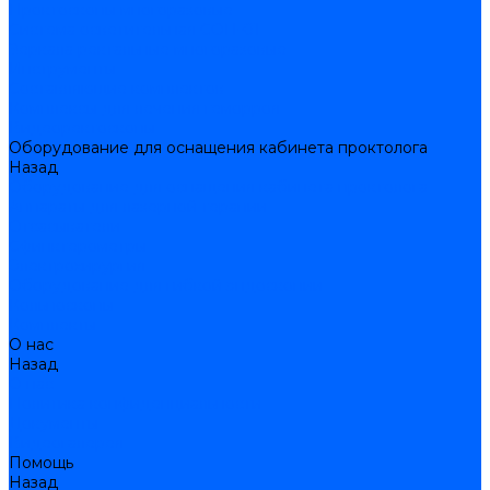
Проктоскопы многоразовые
Система осветительная СОП-01
Зеркала ректальные многоразовые
Инструменты
Составляющие комплектов
Комплексы для лечения геморроя
Видеоректоскопы
Оборудование для оснащения кабинета проктолога
Назад
Оборудование для оснащения кабинета проктолога
Аппараты для лазерной терапии
Отсасыватели
Сфинктерометры
Электрохирургия
Оборудование для гибкой эндоскопии
Кольпоскопы
Комплекты
О нас
Назад
О нас
Политика конфиденциальности
Документы
Видеогалерея
Помощь
Назад