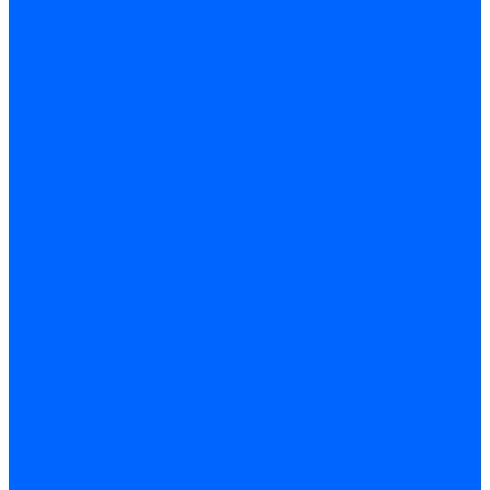
Набор проктологический
Лигаторы и кольца для лигирования
Осветители и световодные кабели
Аноскопы/ректоскопы одноразовые
Аноскопы многоразовые
Ректоскопы многоразовые
Проктоскопы многоразовые
Система осветительная СОП-01
Зеркала ректальные многоразовые
Инструменты
Составляющие комплектов
Комплексы для лечения геморроя
Видеоректоскопы
Оборудование для оснащения кабинета проктолога
Аппараты для лазерной терапии
Отсасыватели
Сфинктерометры
Электрохирургия
Оборудование для гибкой эндоскопии
Кольпоскопы
Комплекты
О нас
Политика конфиденциальности
Документы
Видеогалерея