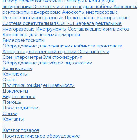
Набор проктологический
Лигаторы и кольца для
лигирования
Осветители и световодные кабели
Аноскопы/
ректоскопы одноразовые
Аноскопы многоразовые
Ректоскопы многоразовые
Проктоскопы многоразовые
Система осветительная СОП-01
Зеркала ректальные
многоразовые
Инструменты
Составляющие комплектов
Комплексы для лечения геморроя
Видеоректоскопы
Оборудование для оснащения кабинета проктолога
Аппараты для лазерной терапии
Отсасыватели
Сфинктерометры
Электрохирургия
Оборудование для гибкой эндоскопии
Кольпоскопы
Комплекты
О нас
Политика конфиденциальности
Документы
Видеогалерея
Помощь
Производители
Статьи
Контакты
...
Каталог товаров
Проктологическое оборудование