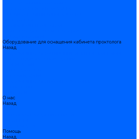
Проктоскопы многоразовые
Система осветительная СОП-01
Зеркала ректальные многоразовые
Инструменты
Составляющие комплектов
Комплексы для лечения геморроя
Видеоректоскопы
Оборудование для оснащения кабинета проктолога
Назад
Оборудование для оснащения кабинета проктолога
Аппараты для лазерной терапии
Отсасыватели
Сфинктерометры
Электрохирургия
Оборудование для гибкой эндоскопии
Кольпоскопы
Комплекты
О нас
Назад
О нас
Политика конфиденциальности
Документы
Видеогалерея
Помощь
Назад