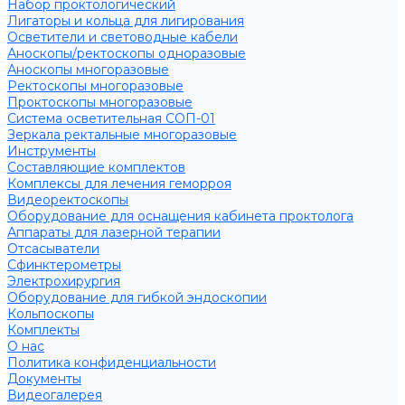
Набор проктологический
Лигаторы и кольца для лигирования
Осветители и световодные кабели
Аноскопы/ректоскопы одноразовые
Аноскопы многоразовые
Ректоскопы многоразовые
Проктоскопы многоразовые
Система осветительная СОП-01
Зеркала ректальные многоразовые
Инструменты
Составляющие комплектов
Комплексы для лечения геморроя
Видеоректоскопы
Оборудование для оснащения кабинета проктолога
Аппараты для лазерной терапии
Отсасыватели
Сфинктерометры
Электрохирургия
Оборудование для гибкой эндоскопии
Кольпоскопы
Комплекты
О нас
Политика конфиденциальности
Документы
Видеогалерея