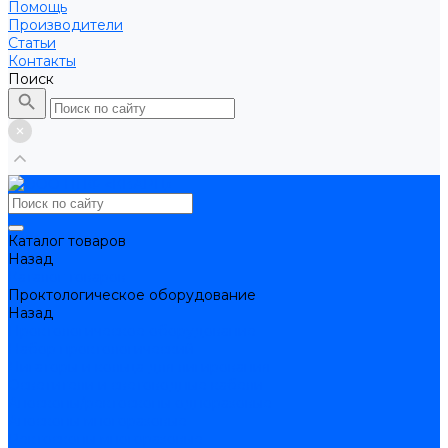
Помощь
Производители
Статьи
Контакты
Поиск
Каталог товаров
Назад
Каталог товаров
Проктологическое оборудование
Назад
Проктологическое оборудование
Набор проктологический
Лигаторы и кольца для лигирования
Осветители и световодные кабели
Аноскопы/ректоскопы одноразовые
Аноскопы многоразовые
Ректоскопы многоразовые