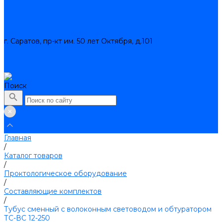
Помощь
Производители
Статьи
Контакты
г. Саратов, пр-кт им. 50 лет Октября, д.101
+7 (8452) 45-95-35
zakaz@kvarce.ru
Личный кабинет
Поиск
Главная
/
Каталог товаров
/
Проктологическое оборудование
/
Составляющие комплектов
/
Тубус сменный с волоконным световодом и обтуратором
ТС-ВС 12-250