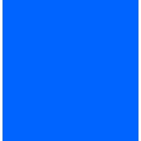
Набор проктологический
Лигаторы и кольца для
лигирования
Осветители и световодные кабели
Аноскопы/
ректоскопы одноразовые
Аноскопы многоразовые
Ректоскопы многоразовые
Проктоскопы многоразовые
Система осветительная СОП-01
Зеркала ректальные
многоразовые
Инструменты
Составляющие комплектов
Комплексы для лечения геморроя
Видеоректоскопы
Оборудование для оснащения кабинета проктолога
Аппараты для лазерной терапии
Отсасыватели
Сфинктерометры
Электрохирургия
Оборудование для гибкой эндоскопии
Кольпоскопы
Комплекты
О нас
Политика конфиденциальности
Документы
Видеогалерея
Помощь
Производители
Статьи
Контакты
...
Каталог товаров
Проктологическое оборудование