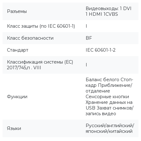
Видеовыходы: 1 DVI
Разъемы
1 HDMI 1CVBS
Класс защиты (по IEC 60601-1)
I
Класс безопасности
BF
Стандарт
IEC 60601-1-2
Классификация системы (ЕС)
I
2017/745,п . VIII
Баланс белого Стоп-
кадр Приближение/
отдаление
Функции
Сенсорные кнопки
Хранение данных на
USB Захват снимков/
запись видео
Русский/aнглийский/
Языки
японский/китайский