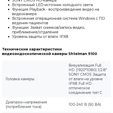
SONY CMOS НD-камера
Встроенный LЕD-источник холодного света
Функция Playback - воспроизведение видео на
видеокамере
Встроенная операционная система Windows с ПО
ведения пациентов
Функции: Захват снимков/запись видео,
приближение/отдаление
Уровень защиты от влаги: IPX8
Технические характеристики
видеоэндоскопической камеры Shteiman 9100
Визуализация Full
НD (1920*1080) 1/2.8"
SONY CMOS Защита
Головка камеры
от влаги на уровне
IPX8 Full НD
оптическое
соединение тип С
Диапазон напряжения
100-240 В (50 ВА)
(потребление тока)