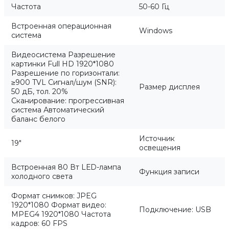
Частота
50-60 Гц
Встроенная операционная
Windows
система
Видеосистема Разрешение
картинки Full НD 1920*1080
Разрешение по горизонтали:
≥900 TVL Сигнал/шум (SNR):
Размер дисплея
50 дБ, тол. 20%
Сканирование: прогрессивная
система Автоматический
баланс белого
Источник
19"
освещения
Встроенная 80 Вт LЕD-лампа
Функция записи
холодного света
Формат снимков: JPEG
1920*1080 Формат видео:
Подключение: USB
MPEG4 1920*1080 Частота
кадров: 60 FPS